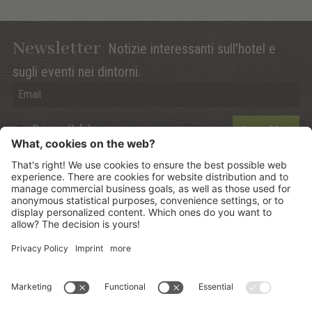
Newsletter
Notizie interessanti sull'hotel e
sugli eventi nei dintorni.
Privacy (Info)
Anmelden
©
2026
Mountain Panoramic Wellness Hotel Dolasilla
.
CIN:
IT021006A13ZWMYJZ7
.
Sitemap
.
Credits
.
Informativa privacy
.
Impostazione dei Cookies
.
produced by