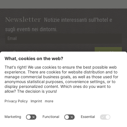
Newsletter
Notizie interessanti sull'hotel e
sugli eventi nei dintorni.
Privacy (Info)
Anmelden
©
2026
Mountain Panoramic Wellness Hotel Dolasilla
.
CIN:
IT021006A13ZWMYJZ7
.
Sitemap
.
Credits
.
Informativa privacy
.
Impostazione dei Cookies
.
produced by