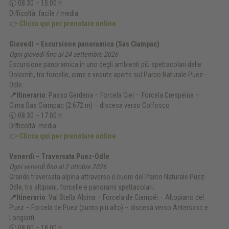
🕤 08.30 – 15.00 h
Difficoltà: facile / media
👉
Clicca qui per prenotare online
Giovedì – Escursione panoramica (Sas Ciampac)
Ogni giovedì fino al 24 settembre 2026
Escursione panoramica in uno degli ambienti più spettacolari delle
Dolomiti, tra forcelle, cime e vedute aperte sul Parco Naturale Puez-
Odle.
📍Itinerario
: Passo Gardena – Forcela Cier – Forcela Crespëina –
Cima Sas Ciampac (2.672 m) – discesa verso Colfosco
🕤 08.30 – 17.00 h
Difficoltà: media
👉
Clicca qui per prenotare online
Venerdì – Traversata Puez-Odle
Ogni venerdì fino al 2 ottobre 2026
Grande traversata alpina attraverso il cuore del Parco Naturale Puez-
Odle, tra altipiani, forcelle e panorami spettacolari.
📍Itinerario
: Val Stella Alpina – Forcela de Ciampëi – Altopiano del
Puez – Forcela de Puez (punto più alto) – discesa verso Antersasc e
Longiarù
🕤 08.00 – 18.00 h