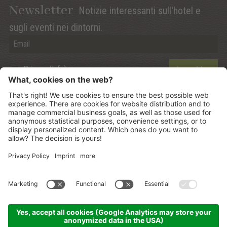
Newsletter
Notizie interessanti sull'hotel e
sugli eventi nei dintorni.
Privacy (Info)
Anmelden
©
2026
Mountain Panoramic Wellness Hotel Dolasilla
.
CIN:
IT021006A13ZWMYJZ7
.
Sitemap
.
Credits
.
Informativa privacy
.
Impostazione dei Cookies
.
produced by