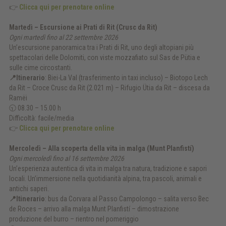
👉
Clicca qui per prenotare online
Martedì – Escursione ai Prati di Rit (Crusc da Rit)
Ogni martedì fino al 22 settembre 2026
Un’escursione panoramica tra i Prati di Rit, uno degli altopiani più
spettacolari delle Dolomiti, con viste mozzafiato sul Sas de Pütia e
sulle cime circostanti.
📍Itinerario
: Biei-La Val (trasferimento in taxi incluso) – Biotopo Lech
da Rit – Croce Crusc da Rit (2.021 m) – Rifugio Ütia da Rit – discesa da
Ramëi
🕤 08.30 – 15.00 h
Difficoltà: facile/media
👉
Clicca qui per prenotare online
Mercoledì – Alla scoperta della vita in malga (Munt Planfistí)
Ogni mercoledì fino al 16 settembre 2026
Un’esperienza autentica di vita in malga tra natura, tradizione e sapori
locali. Un’immersione nella quotidianità alpina, tra pascoli, animali e
antichi saperi.
📍Itinerario
: bus da Corvara al Passo Campolongo – salita verso Bec
de Roces – arrivo alla malga Munt Planfistí – dimostrazione
produzione del burro – rientro nel pomeriggio