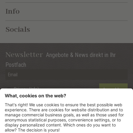
Info
Socials
Newsletter
Angebote & News direkt in Ihr
Postfach
Privacy (Info)
Anmelden
©
2026
Mountain Panoramic Wellness Hotel Dolasilla
.
CIN:
IT021006A13ZWMYJZ7
.
Sitemap
.
Impressum
.
Datenschutzerklärung
.