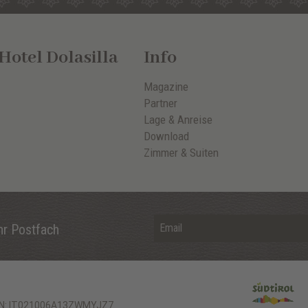
otel Dolasilla
Info
Magazine
Partner
Lage & Anreise
Download
Zimmer & Suiten
hr Postfach
IN: IT021006A13ZWMYJZ7
.