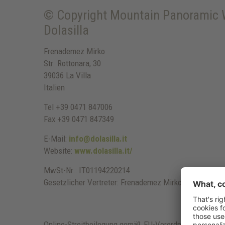
© Copyright
Mountain Panoramic W
Dolasilla
Frenademez Mirko
Str. Rottonara, 30
39036 La Villa
Italien
Tel +39 0471 847006
Fax +39 0471 847349
E-Mail:
info@dolasilla.it
Website:
www.dolasilla.it/
MwSt-Nr.: IT01194220214
Gesetzlicher Vertreter: Frenademez Mirko
Online-Streitbeilegung gemäß EU-Verordnung Nr. 524/20