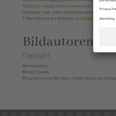
https://ec.europa.eu/consumers/odr/
finden. Verbr
Onlinekauf- oder online Dienstleistungsverträgen zu n
E-Mail-Adresse des Anbieters:
info@dolasilla.it
Bildautoren
Copyright
®molography.it
®Hotel Dolasilla
®Tourismusverein Alta Badia, Freddy Planinschek, Stefanie