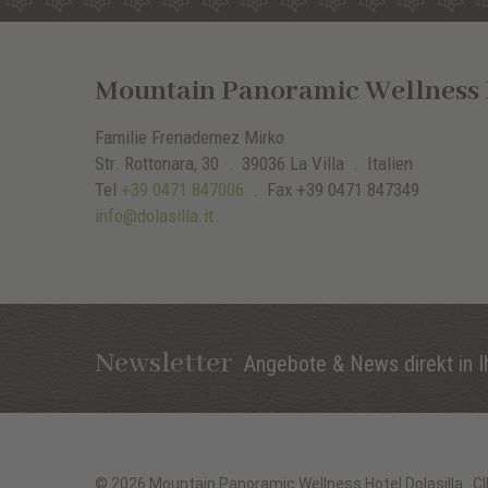
Mountain Panoramic Wellness H
Familie Frenademez Mirko
Str. Rottonara, 30 .
39036
La Villa
. Italien
Tel
+39 0471 847006
.
Fax
+39 0471 847349
info@dolasilla.it
Newsletter
Angebote & News direkt in I
©
2026
Mountain Panoramic Wellness Hotel Dolasilla
.
C