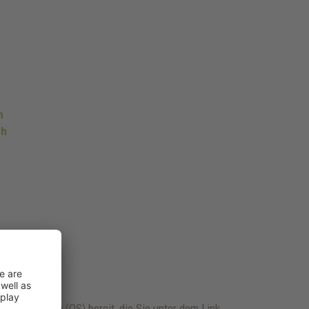
h
ch
eitbeilegung (OS) bereit, die Sie unter dem Link