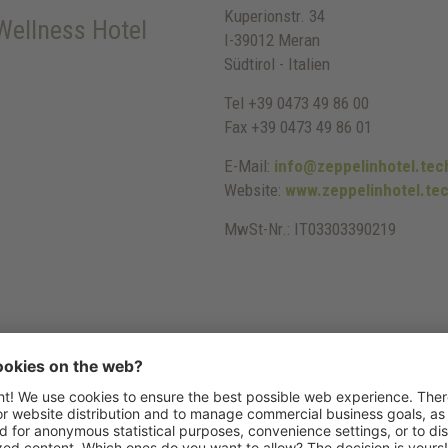
Kuperionstr. 34
ellness Hotel
I-39012 Meran
Südtirol - Italien
Tel +39 0473 49 86 00
Fax +39 0473 49 86 01
E-Mail:
info@zeppelinhotel.tec
Website:
www.zeppelinhotel.te
MwSt-Nr.: IT03303390219
13: Die Europäische Kommission stellt eine Plattform zur Online-Str