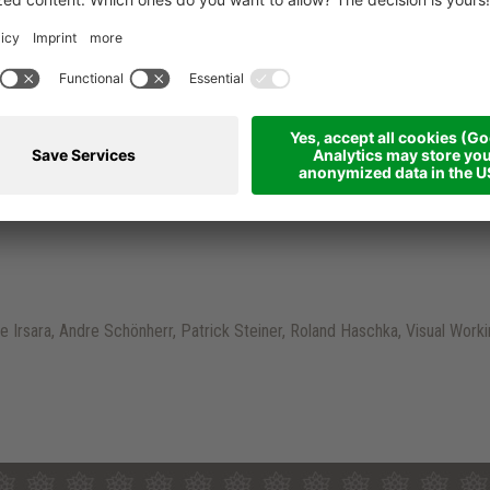
aucher haben die Möglichkeit, diese Plattform für die Beilegung ihrer
utzen.
 Irsara, Andre Schönherr, Patrick Steiner, Roland Haschka, Visual Work