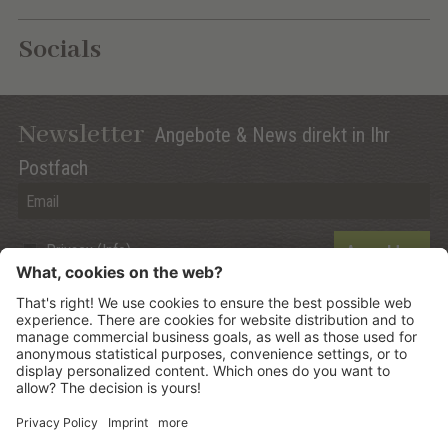
Socials
Newsletter
Angebote & News direkt in Ihr
Postfach
Privacy (Info)
Anmelden
©
2026
Mountain Panoramic Wellness Hotel Dolasilla
.
CIN:
IT021006A13ZWMYJZ7
.
Sitemap
.
Impressum
.
Datenschutzerklärung
.
Cookie Einstellungen
.
produced by