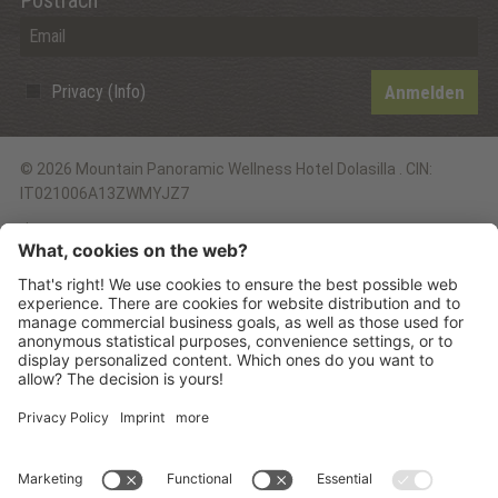
Privacy (Info)
Anmelden
©
2026
Mountain Panoramic Wellness Hotel Dolasilla
.
CIN:
IT021006A13ZWMYJZ7
.
Sitemap
.
Impressum
.
Datenschutzerklärung
.
Cookie Einstellungen
.
produced by