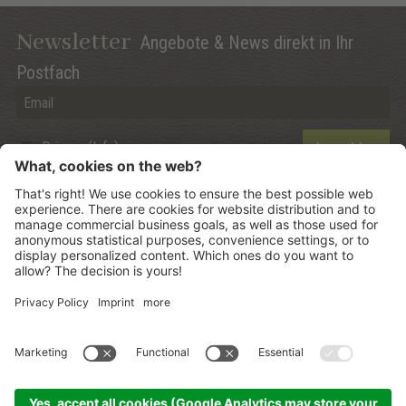
Newsletter
Angebote & News direkt in Ihr
Postfach
Privacy (Info)
Anmelden
©
2026
Mountain Panoramic Wellness Hotel Dolasilla
.
CIN:
IT021006A13ZWMYJZ7
.
Sitemap
.
Impressum
.
Datenschutzerklärung
.
Cookie Einstellungen
.
produced by