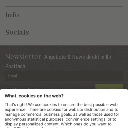
Info
Socials
Newsletter
Angebote & News direkt in Ihr
Postfach
Privacy (Info)
Anmelden
©
2026
Mountain Panoramic Wellness Hotel Dolasilla
.
CIN:
IT021006A13ZWMYJZ7
.