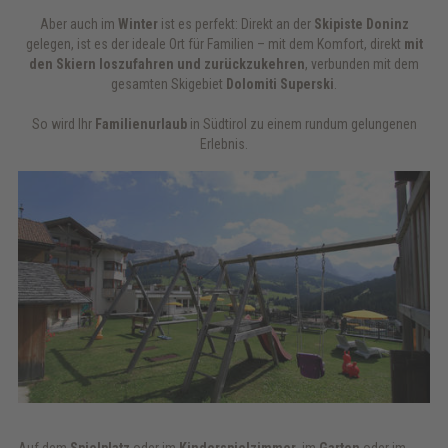
Aber auch im
Winter
ist es perfekt: Direkt an der
Skipiste Doninz
gelegen, ist es der ideale Ort für Familien – mit dem Komfort, direkt
mit
den Skiern loszufahren und zurückzukehren
, verbunden mit dem
gesamten Skigebiet
Dolomiti Superski
.
So wird Ihr
Familienurlaub
in Südtirol zu einem rundum gelungenen
Erlebnis.
Auf dem
Spielplatz
oder im
Kinderspielzimmer
, im
Garten
oder im